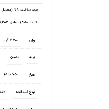
اجرت ساخت:
8% (معادل 10,690,399 تومان)
مالیات:
10% (معادل 2,079,283 تومان)
وزن
7.200 گرم
برند
تمدن
عیار
750 یا 18
نوع استفاده
دائم