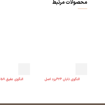
محصولات مرتبط
النگوی تابان 626یزد اصل
النگوی عقیق 458یزد اصل