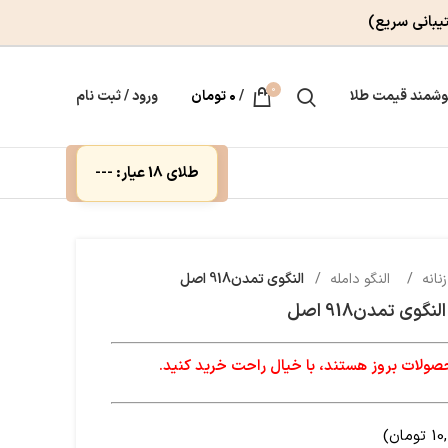
یبانی سریع)
0
وشمند قیمت طلا
/
۰
تومان
ورود / ثبت نام
طلای 18 عیار: ---
زنانه
النگو دامله
النگوی تمدن918 اصل
النگوی تمدن918 اصل
لات بروز هستند، با خیال راحت خرید کنید.