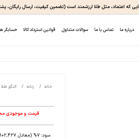
ایی که اعتماد، مثل طلا ارزشمند است
(تضمین کیفیت، ارسال رایگان، پشت
درباره ما
تماس با ما
سوالات متداول
قوانین استرداد کالا
حسابگر ه
خانه
زنانه
النگو طلا 
قیمت و موجودی محصو
سود:
7% (معادل 10,102,427 تومان)