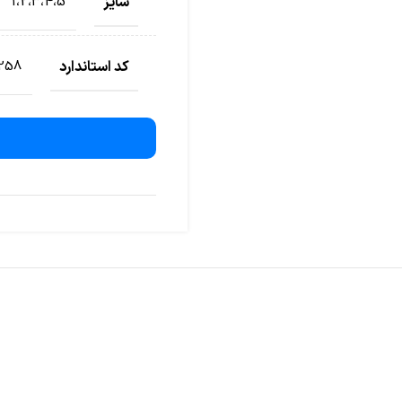
سایز
1،2،3،4،5
کد استاندارد
258