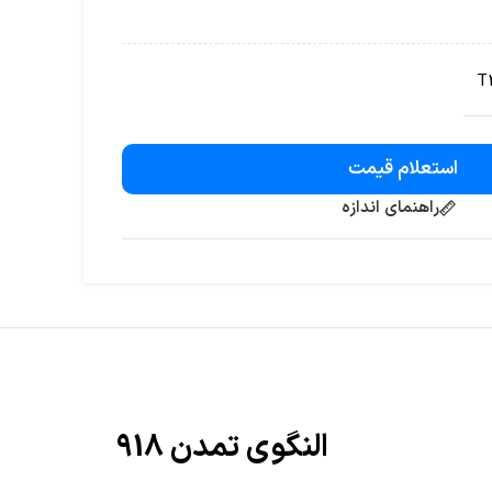
T
استعلام قیمت
راهنمای اندازه
النگوی تمدن 918