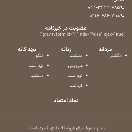
📞
044-36442885
📞
0914-484-7100
عضویت در خبرنامه
[gravityform id="2" title="false" ajax="true"]
مردانه
زنانه
بچه گانه
انگشتر
دستبند
النگو
سرویس
نیم ست
نیم ست
دستنبد
گردنبند
نماد اعتماد
تمام حقوق برای فروشگاه طلای کبیری است.