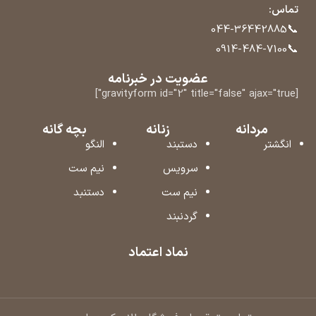
تماس:
📞
044-36442885
📞
0914-484-7100
عضویت در خبرنامه
[gravityform id="2" title="false" ajax="true"]
مردانه
زنانه
بچه گانه
انگشتر
دستبند
النگو
سرویس
نیم ست
نیم ست
دستنبد
گردنبند
نماد اعتماد