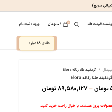
یبانی سریع)
0
وشمند قیمت طلا
/
۰
تومان
ورود / ثبت نام
طلای 18 عیار: ---
ینیمال
گردنبند طلا زنانه Elora
ردنبند طلا زنانه Elora
تومان
–
۸۹,۵۸۰,۱۲۷
تومان
لات بروز هستند، با خیال راحت خرید کنید.