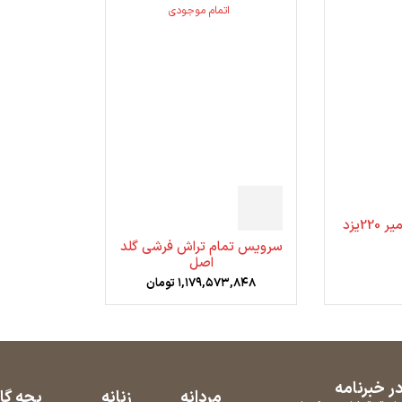
اتمام موجودی
النگوی ایساتیس امیر 220یزد
سرویس تمام تراش فرشی گلد
اصل
۱,۱۷۹,۵۷۳,۸۴۸
تومان
 خبرنامه
مردانه
زنانه
بچه گا