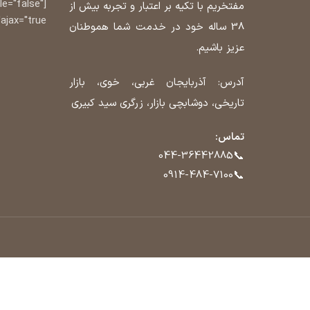
tle="false"
مفتخریم با تکیه بر اعتبار و تجربه بیش از
ajax="true"]
38 ساله خود در خدمت شما هموطنان
عزیز باشیم.
آدرس: آذربایجان غربی، خوی، بازار
تاریخی، دوشابچی بازار، زرگری سید کبیری
تماس:
📞
044-36442885
📞
0914-484-7100