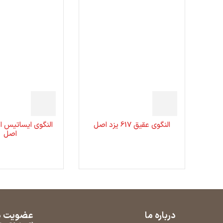
النگوی عقیق 617 یزد اصل
اصل
درباره ما
عضویت در