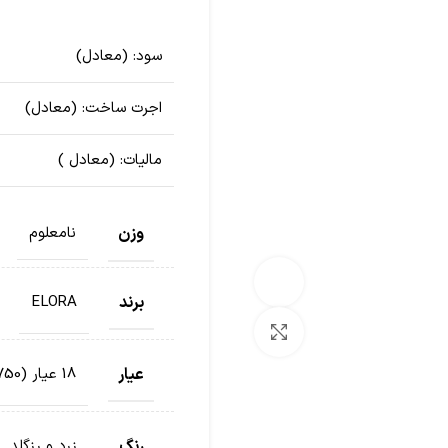
سود:
(معادل
)
اجرت ساخت:
(معادل
)
مالیات:
(معادل
)
وزن
نامعلوم
تماشای ویدئو
برند
ELORA
بزرگنمایی تصویر
عیار
18 عیار (750)
رنگ
زرد و رزگلد