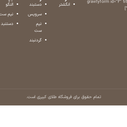
[gravityform id="2" ti
انگشتر
دستبند
النگو
سرویس
نیم ست
نیم
دستنبد
ست
گردنبند
تمام حقوق برای فروشگاه طلای کبیری است.