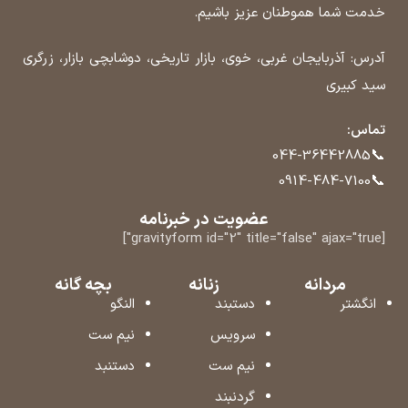
خدمت شما هموطنان عزیز باشیم.
آدرس: آذربایجان غربی، خوی، بازار تاریخی، دوشابچی بازار، زرگری
سید کبیری
تماس:
📞
044-36442885
📞
0914-484-7100
عضویت در خبرنامه
[gravityform id="2" title="false" ajax="true"]
مردانه
زنانه
بچه گانه
انگشتر
دستبند
النگو
سرویس
نیم ست
نیم ست
دستنبد
گردنبند