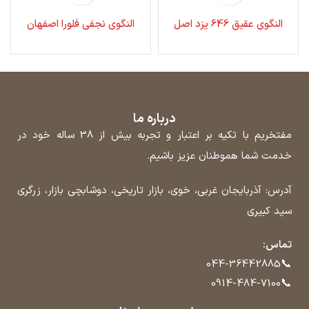
النگوی عقیق 646 یزد اصل
النگوی نجفی فلورا اصفهان
درباره ما
مفتخریم با تکیه بر اعتبار و تجربه بیش از 38 ساله خود در
خدمت شما هموطنان عزیز باشیم.
آدرس: آذربایجان غربی، خوی، بازار تاریخی، دوشابچی بازار، زرگری
سید کبیری
تماس:
📞
044-36442885
📞
0914-484-7100