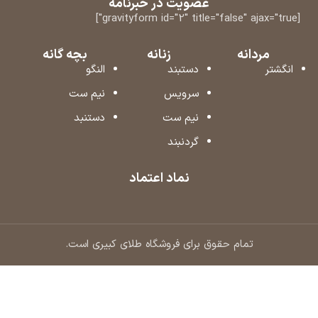
عضویت در خبرنامه
[gravityform id="2" title="false" ajax="true"]
مردانه
زنانه
بچه گانه
انگشتر
دستبند
النگو
سرویس
نیم ست
نیم ست
دستنبد
گردنبند
نماد اعتماد
تمام حقوق برای فروشگاه طلای کبیری است.