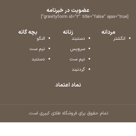
عضویت در خبرنامه
[gravityform id="2" title="false" ajax="true"]
مردانه
زنانه
بچه گانه
انگشتر
دستبند
النگو
سرویس
نیم ست
نیم ست
دستنبد
گردنبند
نماد اعتماد
تمام حقوق برای فروشگاه طلای کبیری است.