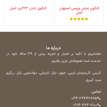
النگوی نجفی ونوس اصفهان
النگوی تابان 623یزد اصل
اصل
درباره ما
مفتخریم با تکیه بر اعتبار و تجربه بیش از 38 ساله خود در
خدمت شما هموطنان عزیز باشیم.
آدرس: آذربایجان غربی، خوی، بازار تاریخی، دوشابچی بازار، زرگری
سید کبیری
تماس:
📞
044-36442885
📞
0914-484-7100