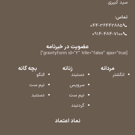
سید کبیری
تماس:
📞
044-36442885
📞
0914-484-7100
عضویت در خبرنامه
[gravityform id="2" title="false" ajax="true"]
مردانه
زنانه
بچه گانه
انگشتر
دستبند
النگو
سرویس
نیم ست
نیم ست
دستنبد
گردنبند
نماد اعتماد