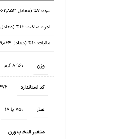
سود:
7% (معادل 13,462,853 تومان)
اجرت ساخت:
16% (معادل 26,527,789 تومان)
مالیات:
10% (معادل 3,999,064 تومان)
وزن
8.960 گرم
کد استاندارد
472
عیار
750 یا 18
متغیر انتخاب وزن