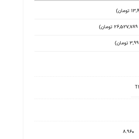
T
8.960