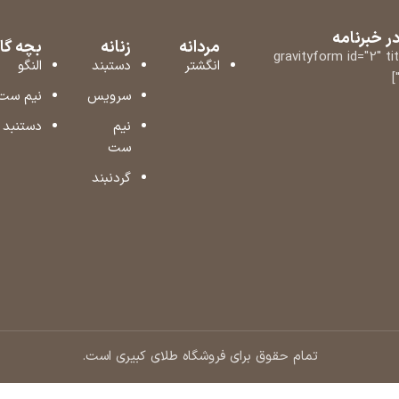
 خبرنامه
مردانه
زنانه
بچه گا
[gravityform id="2" ti
انگشتر
دستبند
النگو
سرویس
نیم ست
نیم
دستنبد
ست
گردنبند
تمام حقوق برای فروشگاه طلای کبیری است.