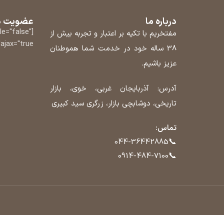
درباره ما
عضویت در
tle="false"
مفتخریم با تکیه بر اعتبار و تجربه بیش از
ajax="true"]
38 ساله خود در خدمت شما هموطنان
عزیز باشیم.
آدرس: آذربایجان غربی، خوی، بازار
تاریخی، دوشابچی بازار، زرگری سید کبیری
تماس:
📞
044-36442885
📞
0914-484-7100