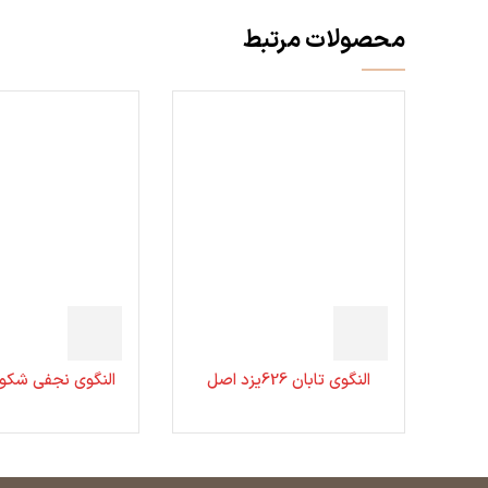
محصولات مرتبط
النگوی تابان 626یزد اصل
النگوی نجفی شکو