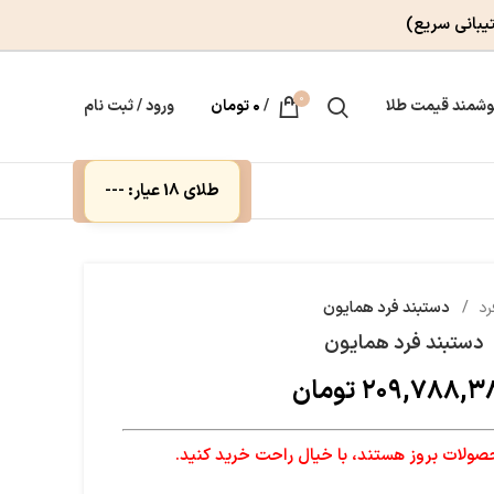
یبانی سریع)
0
وشمند قیمت طلا
/
۰
تومان
ورود / ثبت نام
طلای 18 عیار: ---
رد
دستبند فرد همایون
دستبند فرد همایون
۲۰۹,۷۸۸,۳
تومان
لات بروز هستند، با خیال راحت خرید کنید.