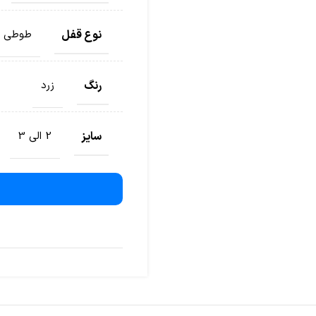
نوع قفل
طوطی
رنگ
زرد
سایز
2 الی 3