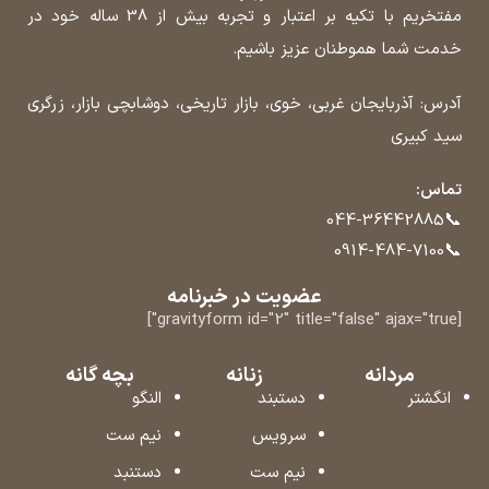
مفتخریم با تکیه بر اعتبار و تجربه بیش از 38 ساله خود در
خدمت شما هموطنان عزیز باشیم.
آدرس: آذربایجان غربی، خوی، بازار تاریخی، دوشابچی بازار، زرگری
سید کبیری
تماس:
📞
044-36442885
📞
0914-484-7100
عضویت در خبرنامه
[gravityform id="2" title="false" ajax="true"]
مردانه
زنانه
بچه گانه
انگشتر
دستبند
النگو
سرویس
نیم ست
نیم ست
دستنبد