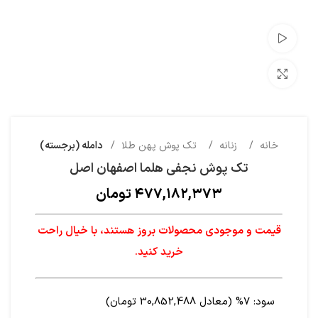
تماشای ویدئو
بزرگنمایی تصویر
خانه
زنانه
تک پوش پهن طلا
دامله (برجسته)
تک پوش نجفی هلما اصفهان اصل
۴۷۷,۱۸۲,۳۷۳
تومان
قیمت و موجودی محصولات بروز هستند، با خیال راحت
خرید کنید.
سود:
7% (معادل 30,852,488 تومان)