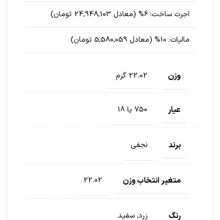
اجرت ساخت:
6% (معادل 24,948,103 تومان)
مالیات:
10% (معادل 5,580,059 تومان)
وزن
22.02 گرم
عیار
750 یا 18
برند
نجفی
متغیر انتخاب وزن
22.02
رنگ
زرد, سفید