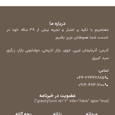
درباره ما
مفتخریم با تکیه بر اعتبار و تجربه بیش از 38 ساله خود در
خدمت شما هموطنان عزیز باشیم.
آدرس: آذربایجان غربی، خوی، بازار تاریخی، دوشابچی بازار، زرگری
سید کبیری
تماس:
📞
044-36442885
📞
0914-484-7100
عضویت در خبرنامه
[gravityform id="2" title="false" ajax="true"]
مردانه
زنانه
بچه گانه