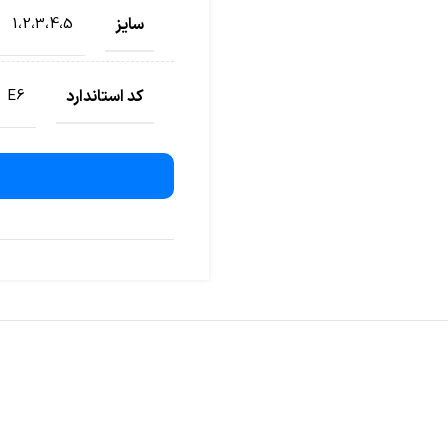
سایز
1،2،3،4،5
کد استاندارد
E6