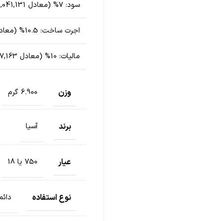
سود:
7% (معادل 10,041,131 تومان)
اجرت ساخت:
10.5% (معادل 13,630,494 تومان)
مالیات:
10% (معادل 2,367,163 تومان)
وزن
6.900 گرم
برند
آسیا
عیار
750 یا 18
نوع استفاده
دائم