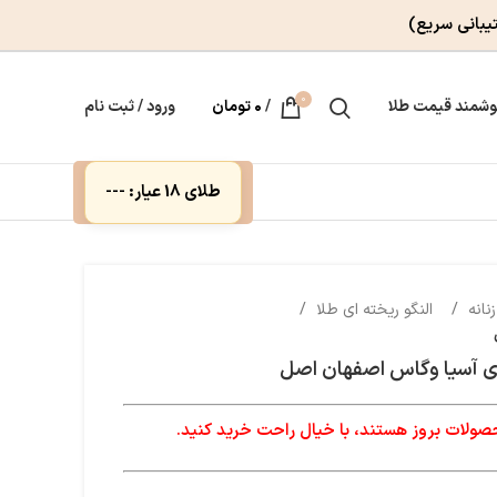
یبانی سریع)
0
وشمند قیمت طلا
/
۰
تومان
ورود / ثبت نام
طلای 18 عیار: ---
زنانه
النگو ریخته ای طلا
وی آسیا وگاس اصفهان اصل
لات بروز هستند، با خیال راحت خرید کنید.