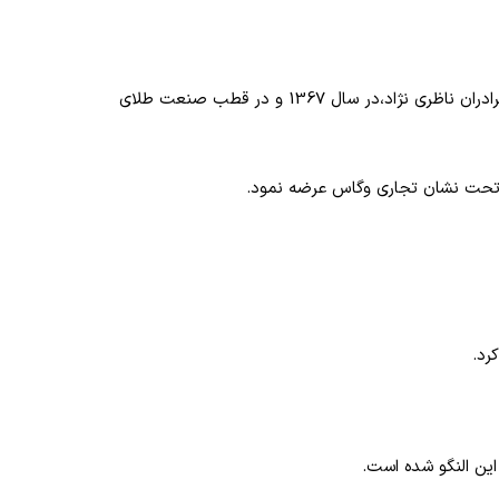
کارخانه طلاسازی آسیا به منظور تولید و عرضه محصولات و مصنوعات طلا در بازارهای داخلی و بین المللی ،با سرمایه گذاری و مدیریت برادران ناظری نژاد،در سال 1367 و در قطب صنعت طلای
رد.
ین النگو شده است.