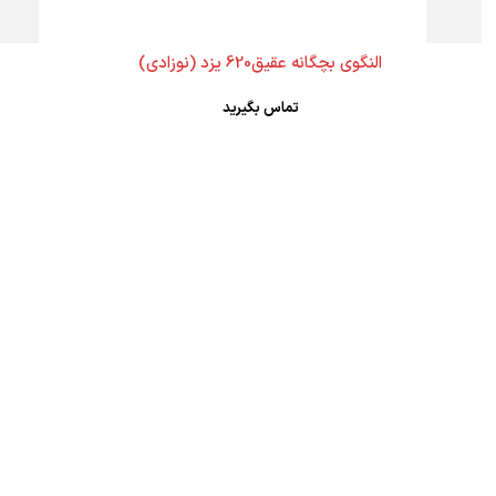
النگوی بچگانه عقیق620 یزد (نوزادی)
تماس بگیرید