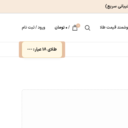
یبانی سریع)
0
وشمند قیمت طلا
/
۰
تومان
ورود / ثبت نام
طلای 18 عیار: ---