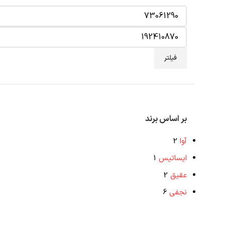
فیلتر
بر اساس برند
آوا
2
ایساتیس
1
عقیق
2
نجفی
6