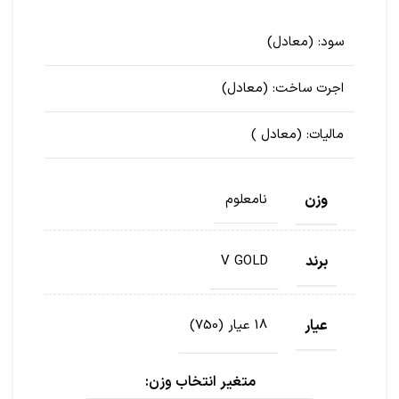
سود:
(معادل
)
اجرت ساخت:
(معادل
)
مالیات:
(معادل
)
وزن
نامعلوم
برند
V GOLD
عیار
18 عیار (750)
متغیر انتخاب وزن