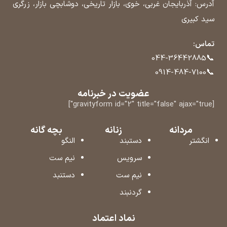
آدرس: آذربایجان غربی، خوی، بازار تاریخی، دوشابچی بازار، زرگری
سید کبیری
تماس:
📞
044-36442885
📞
0914-484-7100
عضویت در خبرنامه
[gravityform id="2" title="false" ajax="true"]
مردانه
زنانه
بچه گانه
انگشتر
دستبند
النگو
سرویس
نیم ست
نیم ست
دستنبد
گردنبند
نماد اعتماد