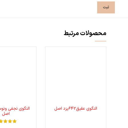
محصولات مرتبط
النگوی عقیق642یزد اصل
النگوی نجفی ونو
اصل