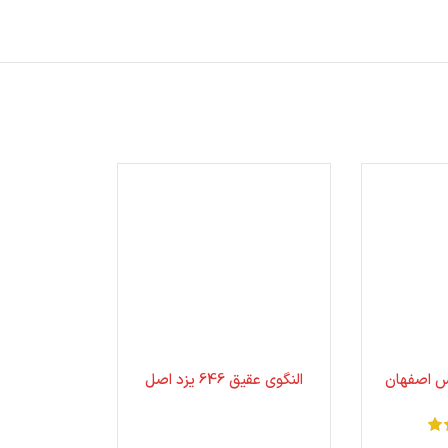
س اصفهان
النگوی عقیق 646 یزد اصل