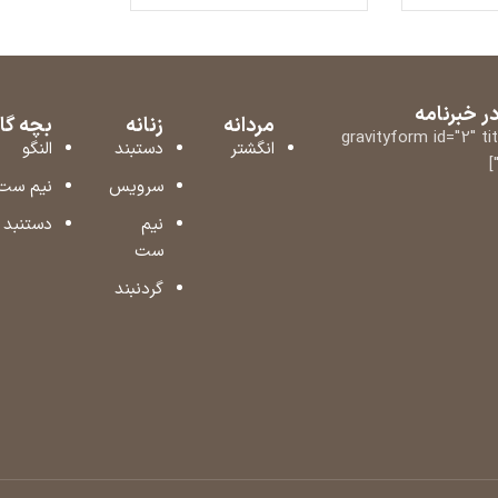
 خبرنامه
مردانه
زنانه
بچه گا
[gravityform id="2" ti
انگشتر
دستبند
النگو
سرویس
نیم ست
نیم
دستنبد
ست
گردنبند