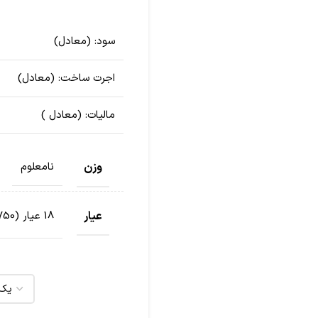
سود:
(معادل
)
اجرت ساخت:
(معادل
)
مالیات:
(معادل
)
وزن
نامعلوم
عیار
18 عیار (750)