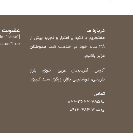
درباره ما
عضویت در
tle="false"
مفتخریم با تکیه بر اعتبار و تجربه بیش از
ajax="true"]
38 ساله خود در خدمت شما هموطنان
عزیز باشیم.
آدرس: آذربایجان غربی، خوی، بازار
تاریخی، دوشابچی بازار، زرگری سید کبیری
تماس:
📞
044-36442885
📞
0914-484-7100