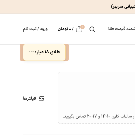
یبانی سریع)
0
مند قیمت طلا
/
۰
تومان
ورود / ثبت نام
طلای 18 عیار: ---
فیلترها
عات کاری 10-14 و 17-20 تماس بگیرید.