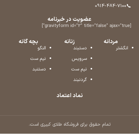
📞
0914-484-7100
عضویت در خبرنامه
[gravityform id="2" title="false" ajax="true"]
مردانه
زنانه
بچه گانه
انگشتر
دستبند
النگو
سرویس
نیم ست
نیم ست
دستنبد
گردنبند
نماد اعتماد
تمام حقوق برای فروشگاه طلای کبیری است.