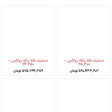
دستبند طلا زنانه رولکس –
دستبند طلا زنانه رولکس –
24.650
25.300
۵۹۰,۴۳۳,۶۰۲
تومان
۵۷۵,۲۶۴,۳۵۹
تومان