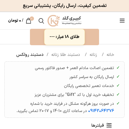
تضمین کیفیت، ارسال رایگان، پشتیبانی سریع
0
/
۰
تومان
طلای 18 عیار: ---
خانه
زنانه
دستبند طلا زنانه
دستبند رولکس
تضمین اصالت مادام العمر + صدور فاکتور رسمی
ارسال رایگان به سراسر کشور
خدمات تعمیر تخصصی رایگان
تخفیف خرید اول با کد "
Gift
" برای مشتریان عزیز
در صورت بروز هرگونه مشکل در فرایند خرید با شماره
09142064376
در ساعات کاری 10-14 و 17-20 تماس بگیرید.
فیلترها