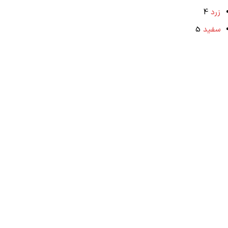
زرد
4
سفید
5