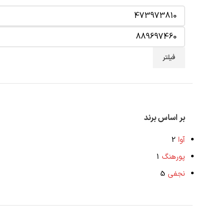
فیلتر
بر اساس برند
آوا
2
پورهنگ
1
نجفی
5