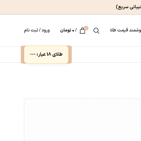
یبانی سریع)
0
وشمند قیمت طلا
/
۰
تومان
ورود / ثبت نام
طلای 18 عیار: ---