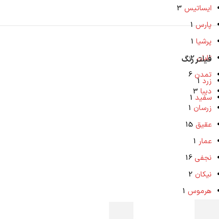
ایساتیس
3
پارس
1
پرشیا
1
تابان
2
فیلتر رنگ
تمدن
6
زرد
1
دیبا
3
سفید
1
زرسان
1
عقیق
15
عمار
1
نجفی
16
نیکان
2
هرموس
1