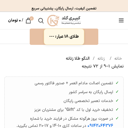
تضمین کیفیت، ارسال رایگان، پشتیبانی سریع
0
/
۰
تومان
طلای 18 عیار: ---
خانه
زنانه
النگو طلا زنانه
نمایش 1–9 از 72 نتیجه
تضمین اصالت مادام العمر + صدور فاکتور رسمی
ارسال رایگان به سراسر کشور
خدمات تعمیر تخصصی رایگان
تخفیف خرید اول با کد "
Gift
" برای مشتریان عزیز
در صورت بروز هرگونه مشکل در فرایند خرید با شماره
09142064376
در ساعات کاری 10-14 و 17-20 تماس بگیرید.