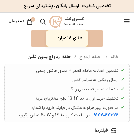
تضمین کیفیت، ارسال رایگان، پشتیبانی سریع
0
/
۰
تومان
طلای 18 عیار: ---
خانه
حلقه ازدواج
حلقه ازدواج بدون نگین
تضمین اصالت مادام العمر + صدور فاکتور رسمی
ارسال رایگان به سراسر کشور
خدمات تعمیر تخصصی رایگان
تخفیف خرید اول با کد "
Gift
" برای مشتریان عزیز
در صورت بروز هرگونه مشکل در فرایند خرید با شماره
09142064376
در ساعات کاری 10-14 و 17-20 تماس بگیرید.
فیلترها