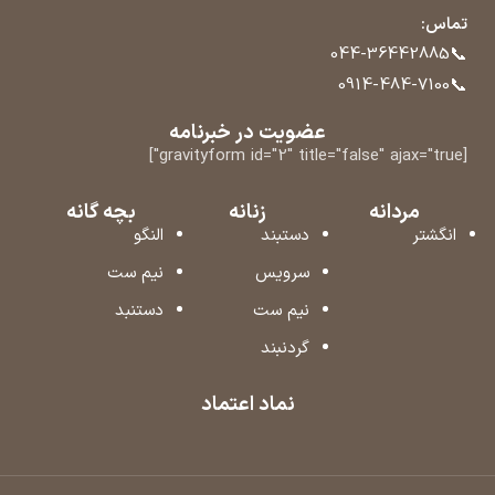
تماس:
📞
044-36442885
📞
0914-484-7100
عضویت در خبرنامه
[gravityform id="2" title="false" ajax="true"]
مردانه
زنانه
بچه گانه
انگشتر
دستبند
النگو
سرویس
نیم ست
نیم ست
دستنبد
گردنبند
نماد اعتماد