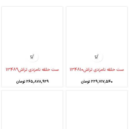
ست حلقه نامزدی تراش134810
ست حلقه نامزدی تراش13489
۲۲۹,۷۱۷,۵۴۰
تومان
۲۶۵,۸۷۸,۹۲۹
تومان