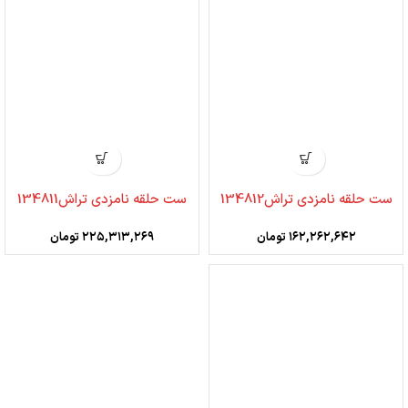
ست حلقه نامزدی تراش134812
ست حلقه نامزدی تراش134811
۱۶۲,۲۶۲,۶۴۲
تومان
۲۲۵,۳۱۳,۲۶۹
تومان