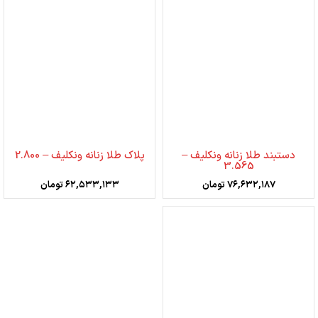
دستبند طلا زنانه ونکلیف –
پلاک طلا زنانه ونکلیف – 2.800
3.565
۷۶,۶۳۲,۱۸۷
تومان
۶۲,۵۳۳,۱۳۳
تومان