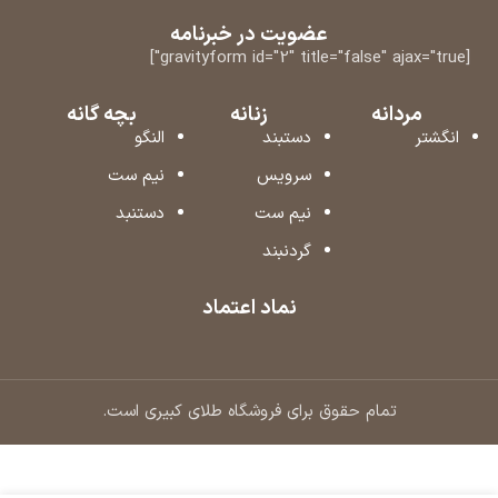
عضویت در خبرنامه
[gravityform id="2" title="false" ajax="true"]
مردانه
زنانه
بچه گانه
انگشتر
دستبند
النگو
سرویس
نیم ست
نیم ست
دستنبد
گردنبند
نماد اعتماد
تمام حقوق برای فروشگاه طلای کبیری است.