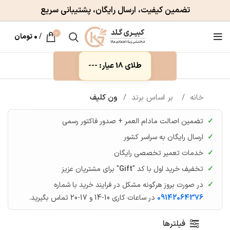
تضمین کیفیت، ارسال رایگان، پشتیبانی سریع
0
/
۰
تومان
طلای 18 عیار: ---
خانه
بر اساس برند
ون کلیف
تضمین اصالت مادام العمر + صدور فاکتور رسمی
ارسال رایگان به سراسر کشور
خدمات تعمیر تخصصی رایگان
تخفیف خرید اول با کد "
Gift
" برای مشتریان عزیز
در صورت بروز هرگونه مشکل در فرایند خرید با شماره
09142064376
در ساعات کاری 10-14 و 17-20 تماس بگیرید.
فیلترها