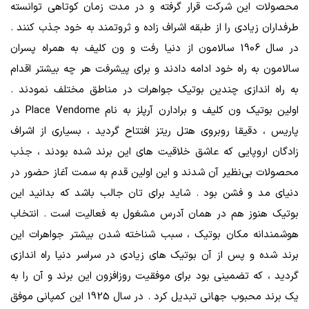
محصولات این شرکت قرار گرفته و در مدت زمان کوتاهی توانسته
طرفداران زیادی را از طبقه اشراف زاده و ثروتمند به خود جذب کنند .
در سال 1906 سالامون از دنیا رفت و ون کلیف به همراه پسران
سالامون به راه خود ادامه دادند و برای پیشرفت هر چه بیشتر اقدام
به راه اندازی چندین بوتیک جواهرات در مناطق مختلف نمودند .
اولین بوتیک ون کلیف و برادارن آرپلز به نام Place Vendome در
پاریس ، دقیقا روبروی هتل ریتز افتتاح گردید ، بسیاری از اشراف
زادگان اروپایی که عاشق خلاقیت‌ های این برند شده بودند ، جذب
محصولات بی‌نظیر آن شدند و این اولین قدم به سمت آغاز حضور در
دنیای مد و فشن بود . شاید برای‌ تان جالب باشد که بدانید این
بوتیک هنوز هم در همان آدرس مشغول به فعالیت است . انتخاب
هوشمندانه مکان بوتیک ، سبب شناخته شدن بیشتر جواهرات این
برند شده و پس از آن بوتیک‌ های زیادی در سراسر دنیا راه‌ اندازی
گردید ، که تضمینی بود برای موفقیت روزافزون این برند و آن را به
یک برند محبوب جهانی تبدیل کرد . در سال 1925 این کمپانی موفق