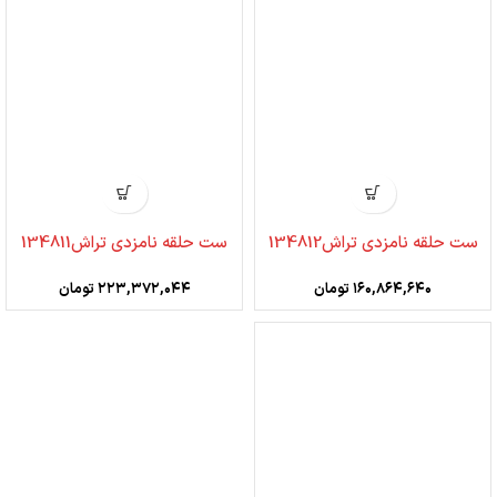
ست حلقه نامزدی تراش134812
ست حلقه نامزدی تراش134811
۱۶۰,۸۶۴,۶۴۰
تومان
۲۲۳,۳۷۲,۰۴۴
تومان