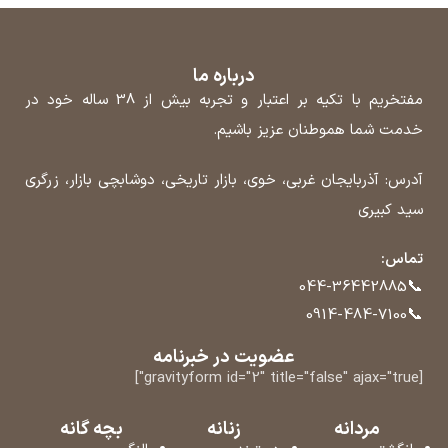
درباره ما
مفتخریم با تکیه بر اعتبار و تجربه بیش از 38 ساله خود در
خدمت شما هموطنان عزیز باشیم.
آدرس: آذربایجان غربی، خوی، بازار تاریخی، دوشابچی بازار، زرگری
سید کبیری
تماس:
📞
044-36442885
📞
0914-484-7100
عضویت در خبرنامه
[gravityform id="2" title="false" ajax="true"]
مردانه
زنانه
بچه گانه