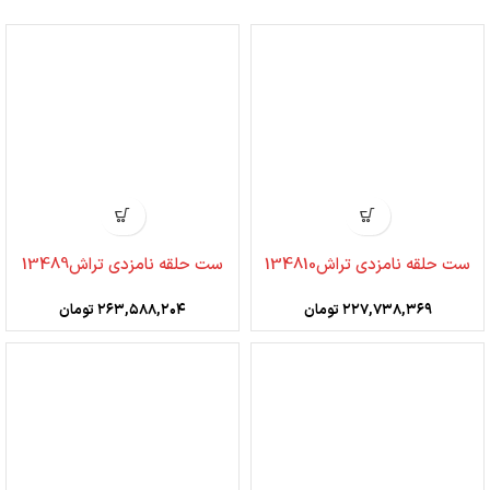
ست حلقه نامزدی تراش134810
ست حلقه نامزدی تراش13489
۲۲۷,۷۳۸,۳۶۹
تومان
۲۶۳,۵۸۸,۲۰۴
تومان