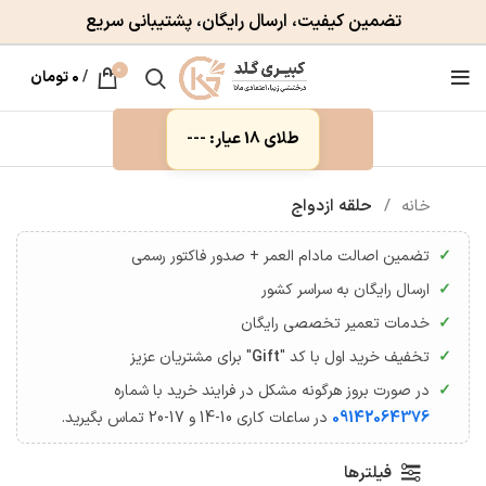
تضمین کیفیت، ارسال رایگان، پشتیبانی سریع
0
/
۰
تومان
طلای 18 عیار: ---
خانه
حلقه ازدواج
تضمین اصالت مادام العمر + صدور فاکتور رسمی
ارسال رایگان به سراسر کشور
خدمات تعمیر تخصصی رایگان
تخفیف خرید اول با کد "
Gift
" برای مشتریان عزیز
در صورت بروز هرگونه مشکل در فرایند خرید با شماره
09142064376
در ساعات کاری 10-14 و 17-20 تماس بگیرید.
فیلترها